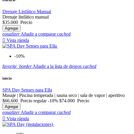
Drenaje Linfático Manual
Drenaje linfático manual
$35.000
Precio
Agregar
equalizer
Añadir a comparar
cached

Vista rápida
-10%
favorite_border
Añadir a la lista de deseos
cached
inicio
SPA Day Senses para Ella
Masaje | Piscina temperada | sauna seco | sala de vapor | aperitivo
$66.600
Precio regular
-10%
$74.000
Precio
Agregar
equalizer
Añadir a comparar
cached

Vista rápida