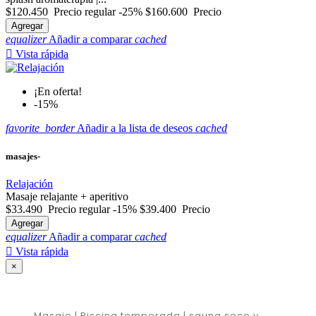
$120.450
Precio regular
-25%
$160.600
Precio
Agregar
equalizer
Añadir a comparar
cached

Vista rápida
¡En oferta!
-15%
favorite_border
Añadir a la lista de deseos
cached
masajes-
Relajación
Masaje relajante + aperitivo
$33.490
Precio regular
-15%
$39.400
Precio
Agregar
equalizer
Añadir a comparar
cached

Vista rápida
×
Masaje | Piscina temperada | sauna seco y