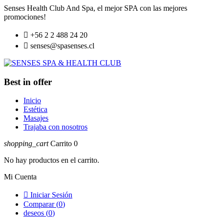
Senses Health Club And Spa, el mejor SPA con las mejores
promociones!

+56 2 2 488 24 20

senses@spasenses.cl
Best in offer
Inicio
Estética
Masajes
Trajaba con nosotros
shopping_cart
Carrito
0
No hay productos en el carrito.
Mi Cuenta

Iniciar Sesión
Comparar (
0
)
deseos (
0
)