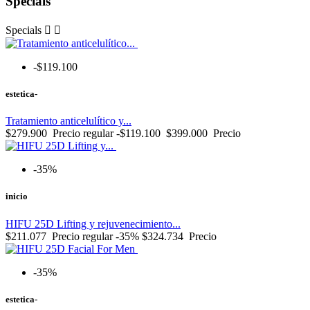
Specials
Specials


-$119.100
estetica-
Tratamiento anticelulítico y...
$279.900
Precio regular
-$119.100
$399.000
Precio
-35%
inicio
HIFU 25D Lifting y rejuvenecimiento...
$211.077
Precio regular
-35%
$324.734
Precio
-35%
estetica-