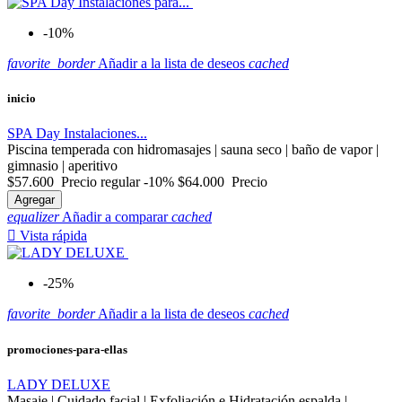
-10%
favorite_border
Añadir a la lista de deseos
cached
inicio
SPA Day Instalaciones...
Piscina temperada con hidromasajes | sauna seco | baño de vapor |
gimnasio | aperitivo
$57.600
Precio regular
-10%
$64.000
Precio
Agregar
equalizer
Añadir a comparar
cached

Vista rápida
-25%
favorite_border
Añadir a la lista de deseos
cached
promociones-para-ellas
LADY DELUXE
Masaje | Cuidado facial | Exfoliación e Hidratación espalda |