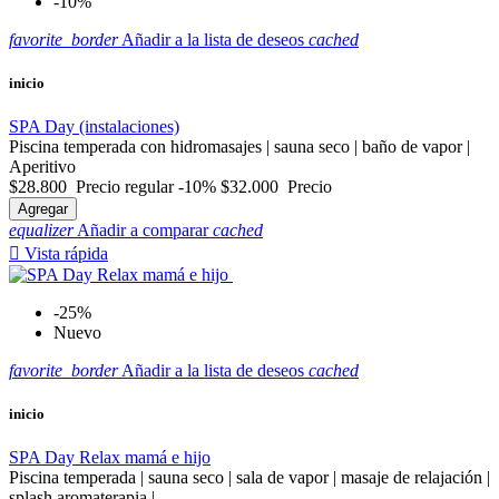
-10%
favorite_border
Añadir a la lista de deseos
cached
inicio
SPA Day (instalaciones)
Piscina temperada con hidromasajes | sauna seco | baño de vapor |
Aperitivo
$28.800
Precio regular
-10%
$32.000
Precio
Agregar
equalizer
Añadir a comparar
cached

Vista rápida
-25%
Nuevo
favorite_border
Añadir a la lista de deseos
cached
inicio
SPA Day Relax mamá e hijo
Piscina temperada | sauna seco | sala de vapor | masaje de relajación |
splash aromaterapia |...