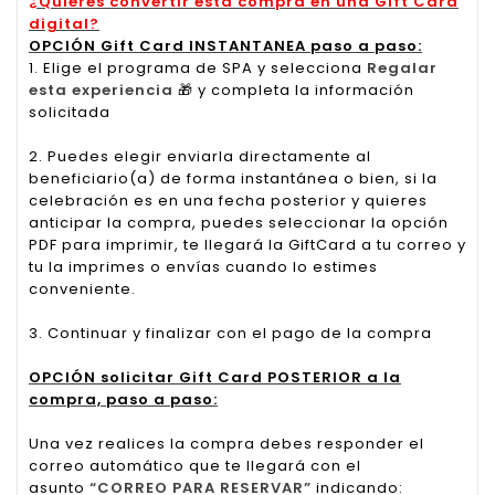
¿Quieres convertir esta compra en una Gift Card
digital?
OPCIÓN Gift Card INSTANTANEA paso a paso:
1. Elige el programa de SPA y selecciona
Regalar
esta experiencia
🎁
y completa la información
solicitada
2. Puedes elegir enviarla directamente al
beneficiario(a) de forma instantánea o bien, si la
celebración es en una fecha posterior y quieres
anticipar la compra, puedes seleccionar la opción
PDF para imprimir, te llegará la GiftCard a tu correo y
tu la imprimes o envías cuando lo estimes
conveniente.
3. Continuar y finalizar con el pago de la compra
OPCIÓN solicitar Gift Card POSTERIOR a la
compra, paso a paso:
Una vez realices la compra debes responder el
correo automático que te llegará con el
asunto
“CORREO PARA RESERVAR”
indicando: