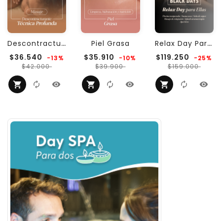
D
Escontracturante +...
R
Elax Day Para Ellas
Piel Grasa
Precio
Precio
Precio
$36.540
$35.910
$119.250
-13%
-10%
-25%
regular
Precio
regular
Precio
regula
Prec
$42.000
$39.900
$159.000