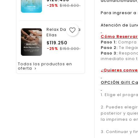
acondicionador, 
regular
Precio
$160.600
-25%
Para ingresar a
Atención de Lune
Relax Day Para
favorite_border
Ellas
Cómo Reservar
Paso 1:
Compra t
Precio
$119.250
Paso 2:
Te llega
regular
Precio
$159.000
-25%
Paso 3:
Responde
inmediato sino 
Todos los productos en
oferta

¿Quieres conve
OPCIÓN Gift C
1. Elige el pro
2. Puedes elegir
posterior y quie
la imprimes o e
3. Continuar y f