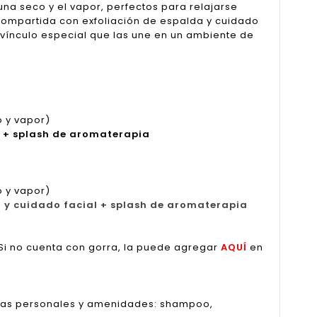
una seco y el vapor, perfectos para relajarse
 compartida con exfoliación de espalda y cuidado
l vínculo especial que las une en un ambiente de
o y vapor)
l + splash de aromaterapia
o y vapor)
a y cuidado facial + splash de aromaterapia
Si no cuenta con gorra, la puede agregar
AQUÍ
en
ncias personales y amenidades: shampoo,