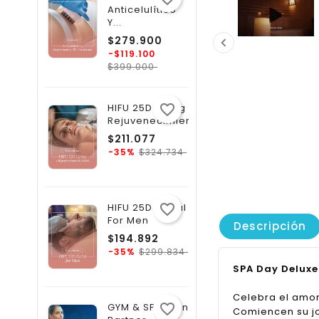
Anticelulítico
Y...
Precio
$279.900

regular
-$119.100
Precio
$399.000
HIFU 25D Lifting Y
favorite_border
Rejuvenecimiento...
Precio
$211.077
regular
Precio
$324.734
-35%
HIFU 25D Facial
favorite_border
For Men
Descripción
Precio
$194.892
regular
Precio
$299.834
-35%
SPA Day Deluxe
Celebra el amor
GYM & SPA Plan
favorite_border
Comiencen su j