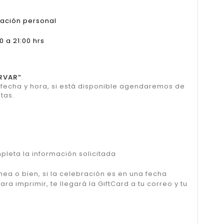
cación personal
 a 21:00 hrs
RVAR”
.
u fecha y hora, si está disponible agendaremos de
tas.
pleta la información solicitada
nea o bien, si la celebración es en una fecha
a imprimir, te llegará la GiftCard a tu correo y tu