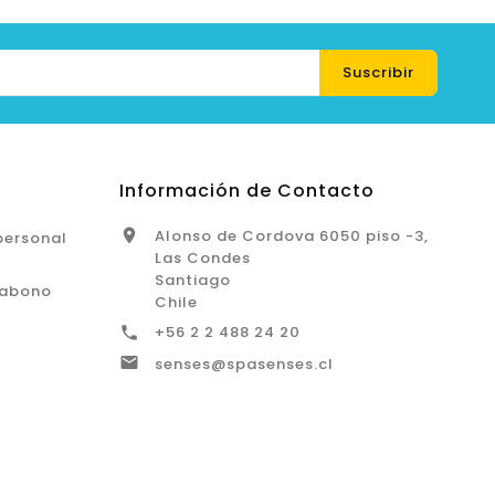
Información de Contacto
Alonso de Cordova 6050 piso -3,

personal
Las Condes
Santiago
 abono
Chile
+56 2 2 488 24 20


senses@spasenses.cl