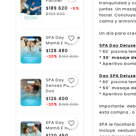
Partner
tranquilidad y c
Precio
$189.620
-5%
juntas. Un masa
Precio
regular
$199.600
facial. Concluy
calma y armoní
Un día para crea
SPA Day Deluxe
favorite_border
Mamá E Hija
SPA Day Deluxe,
Precio
$128.480
* 60´ piscina t
regular
Precio
$160.600
-20%
* 30´ masaje d
* Aperitivo bom
Day SPA Deluxe,
SPA Day
favorite_border
* 60´ piscina t
Senses Para
*
50´ masaje de
Dos
* Aperitivo bom
Precio
$126.400
regular
Precio
$158.000
-20%
Importante: deb
esta compra , o
SPA Day Relax
favorite_border
SPA le facilitará
Mamá E Hijo
Incluye: vestua
Precio
$120.450