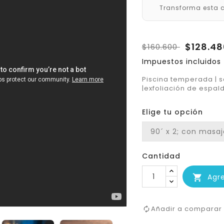
Transforma esta c
$128.4
$160.600
Impuestos incluidos
Piscina temperada | s
|exfoliación de espald
Elige tu opción
Cantidad
Agr


Añadir a comparar