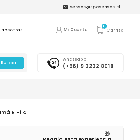
senses@spasenses.cl

0
Mi Cuenta
 nosotros
Carrito
whatsapp:
Buscar
(+56) 9 3232 8018
má E Hija
🎁
Regala esta experiencia