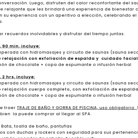
onversación. Luego, disfruten del calor reconfortante del sa
je relajante que les brindará una experiencia de bienestar
an su experiencia con un aperitivo a elección, celebrando e
a.
r recuerdos inolvidables y disfrutar del tiempo juntas.
 90 min. incluye:
emperada con hidromasajes y circuito de saunas (sauna sec
e relajación con exfoliación de espalda y cuidado facia
bón de chocolate + copa de espumante o infusión herbal
 2 hrs, incluye:
emperada con hidromasajes y circuito de saunas (sauna sec
 relajación cuerpo completo, con exfoliación de espald
bón de chocolate + copa de espumante o infusión herbal
e traer
TRAJE DE BAÑO Y GORRA DE PISCINA, uso obligatorio.
 bien la puede comprar al llegar al SPA.
: Bata, toalla de baño, pantuflas
rios con duchas y lockers con seguridad para sus pertene