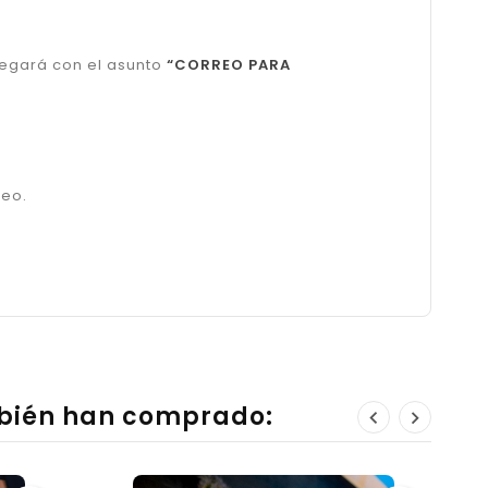
legará con el asunto
“CORREO PARA
reo.
mbién han comprado: