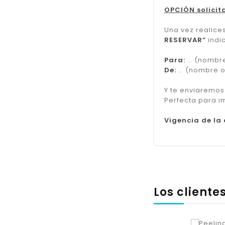
OPCIÓN solicita
Una vez realice
RESERVAR”
indi
Para:
… (nombre
De:
… (nombre o 
Y te enviaremos
Perfecta para i
Vigencia de la
Los client