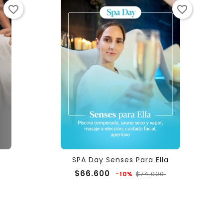
favorite_border
favorite_border
SPA Day Senses Para Ella
Precio
Precio
Precio
$66.600
-10%
$74.000
regular