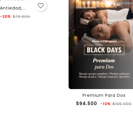
favorite_border
Antiedad,...
Precio
Precio
-20%
$79.900
regular
Premium Para Dos
Precio
$94.500
-10%
$105.000
regular