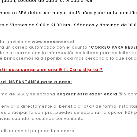
jabón, secador de cabello, tv cable, wifi
 nuestro SPA debes ser mayor de 18 años y portar tu identifi
s a Viernes de 9:00 a 21:00 hrs | Sábados y domingo de 10:00
u servicio en
www.spasenses.cl
rá un correo automático con el asunto
“CORREO PARA RESE
 ese correo con la información solicitada para solicitar t
te brindaremos la disponibilidad mas cercana a lo que solici
rtir esta compra en una Gift Card digital?
ard INSTANTANEA paso a paso:
grama de SPA y selecciona
Regalar esta experiencia
🎁
y com
 enviarla directamente al beneficiario(a) de forma instantá
res anticipar la compra, puedes seleccionar la opción PDF par
nvías cuando lo estimes conveniente.
inalizar con el pago de la compra