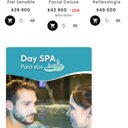
Piel Sensible
Facial Deluxe
Reflexología
Precio
Precio
Prec
$39.900
$42.800
$49.000
-20%
regular
Precio
$53.500