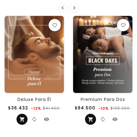
favorite_border
favorite_border
Deluxe Para Él
Premium Para Dos
Precio
Precio
Precio
Pr
$36.432
$94.500
$41.400
$105.000
-12%
-10%
regular
regular