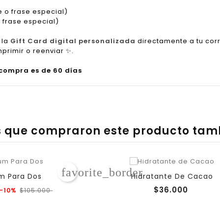
 o frase especial)
frase especial)
 la
Gift Card digital personalizada
directamente a tu cor
mprimir o reenviar
✨
.
 compra es de 60 días
es que compraron este producto ta
favorite_border
m Para Dos
Hidratante De Cacao
Precio
Precio
Precio
$36.000
-10%
$105.000
regular