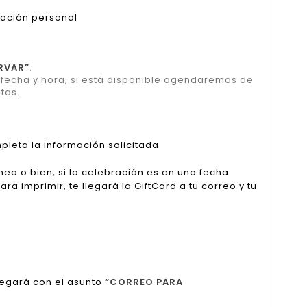
cación personal
RVAR”
.
u fecha y hora, si está disponible agendaremos de
tas.
pleta la información solicitada
nea o bien, si la celebración es en una fecha
a imprimir, te llegará la GiftCard a tu correo y tu
legará con el asunto
“CORREO PARA