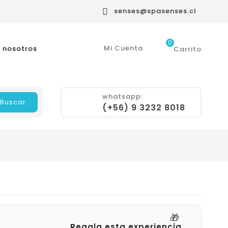
senses@spasenses.cl

0
Mi Cuenta
 nosotros
Carrito
whatsapp:
Buscar
(+56) 9 3232 8018
🎁
Regala esta experiencia