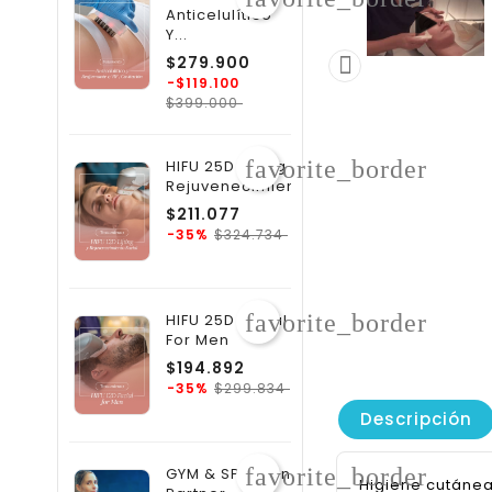
Anticelulítico
Y...
Precio
$279.900

regular
-$119.100
Precio
$399.000
favorite_border
HIFU 25D Lifting Y
Rejuvenecimiento...
Precio
$211.077
regular
Precio
$324.734
-35%
favorite_border
HIFU 25D Facial
For Men
Precio
$194.892
regular
Precio
$299.834
-35%
Descripción
favorite_border
GYM & SPA Plan
Higiene cutánea