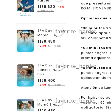
Partner
que presenta un
Precio
$189.620
-5%
ROJA, BIOMEMBRA
Precio
regular
$199.600
Opciones que p
*30 minutos
tra
favorite_border
SPA Day Deluxe
minimiza aparic
Mamá E Hija
SPF color natura
Precio
$128.480
regular
Precio
$160.600
-20%
*50 minutos
tra
puntos negros, 
crema equilibra
favorite_border
SPA Day
*80 minutos
tra
Senses Para
puntos negros, 
Dos
aplicación de má
Precio
$126.400
regular
Precio
$158.000
-20%
Atención de Lune
Por haber selec
favorite_border
SPA Day Relax
vapor por 60 mi
Mamá E Hijo
obligatorio. S
Precio
$120.450