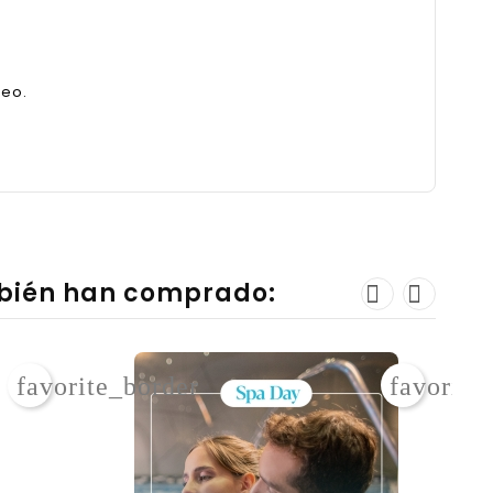
reo.
mbién han comprado:
favorite_border
favorite