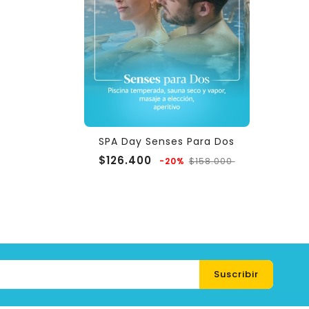
SPA Day Senses Para Dos
Precio
Precio
$126.400
-20%
$158.000
regular