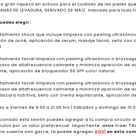
a gran riqueza en activos para el cuidado de las pieles qu
NAS DE LEVADURA, DERIVADO DE MAÍZ. Indicado para todo tip
uedes elegir:
tamiento shock que incluye limpieza con peeling ultrasóni
ión de acné, aplicación de serum, masaje facial, sello con
l.
tamiento facial limpieza con peeling ultrasónico o brossa
paso de altafrecuencia calmante y minimiza aparición de ac
nte, aplicación de bloqueador 50 SPF color natural.
tamiento facial limpieza con peeling ultrasónico o brossa
paso de altafrecuencia calmante y minimiza aparición de ac
scara nutritiva, sello con crema equilibrante, aplicación d
s a Viernes de 9:00 a 21:00 hrs | Sábados y domingo de 10:00
cionado esta sesión puedes agregar a tu compra circuito d
nutos por un valor preferencial.
Importante: debe traer TR
i no cuenta con gorra, la puede agregar
AQUÍ
en esta com