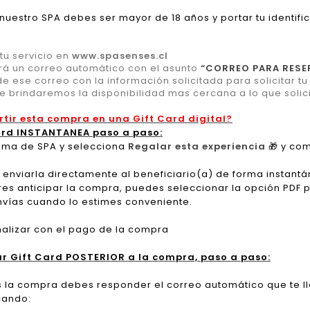
 nuestro SPA debes ser mayor de 18 años y portar tu identifi
u servicio en
www.spasenses.cl
rá un correo automático con el asunto
“CORREO PARA RESE
 ese correo con la información solicitada para solicitar t
te brindaremos la disponibilidad mas cercana a lo que solici
rtir esta compra en una Gift Card digital?
ard INSTANTANEA paso a paso:
grama de SPA y selecciona
Regalar esta experiencia
🎁
y com
 enviarla directamente al beneficiario(a) de forma instantá
res anticipar la compra, puedes seleccionar la opción PDF par
nvías cuando lo estimes conveniente.
inalizar con el pago de la compra
ar Gift Card POSTERIOR a la compra, paso a paso:
s la compra debes responder el correo automático que te l
cando: