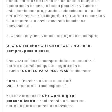
beneficiario(a) de forma instantánea o bien, si la
celebración es en una fecha posterior y quieres
anticipar la compra, puedes seleccionar la opción
PDF para imprimir, te llegará la GiftCard a tu correo y
tu la imprimes o envías cuando lo estimes
conveniente.
3. Continuar y finalizar con el pago de la compra
OPCIÓN solicitar Gift Card POSTERIOR a la
compra, paso a paso:
Una vez realices la compra debes responder el
correo automático que te llegará con el
asunto
“CORREO PARA RESERVAR”
indicando:
Para:
… (nombre o frase especial)
De:
… (nombre o frase especial)
Y te enviaremos la
Gift Card digital
personalizada
directamente a tu correo.
Perfecta para imprimir o reenviar
✨
.