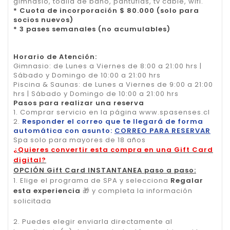
gimnasio, toalla de baño, pantuflas, tv cable, wifi.
* Cuota de incorporación $ 80.000 (solo para
socios nuevos)
* 3 pases semanales (no acumulables)
Horario de Atención:
Gimnasio: de Lunes a Viernes de 8:00 a 21:00 hrs |
Sábado y Domingo de 10:00 a 21:00 hrs
Piscina & Saunas: de Lunes a Viernes de 9:00 a 21:00
hrs | Sábado y Domingo de 10:00 a 21:00 hrs
Pasos para realizar una reserva
1. Comprar servicio en la página www.spasenses.cl
2.
Responder el correo que te llegará de forma
automática con asunto:
CORREO PARA RESERVAR
Spa solo para mayores de 18 años
¿Quieres convertir esta compra en una Gift Card
digital?
OPCIÓN Gift Card INSTANTANEA paso a paso:
1. Elige el programa de SPA y selecciona
Regalar
esta experiencia
🎁
y completa la información
solicitada
2. Puedes elegir enviarla directamente al