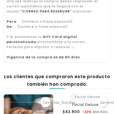
Una vez realices la compra debes responder el
correo automático que te llegará con el
asunto
“CORREO PARA RESERVAR”
indicando:
Para:
… (nombre o frase especial)
De:
… (nombre o frase especial)
Y te enviaremos la
Gift Card digital
personalizada
directamente a tu correo.
Perfecta para imprimir o reenviar
✨
.
Vigencia de la compra es de 60 días
Los clientes que compraron este producto
también han comprado:
favorite_border
favori
Facial Deluxe
Precio
Pr
$42.800
$53.500
-20%