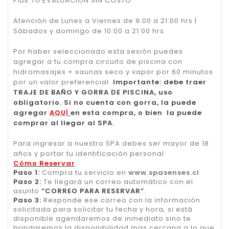
PIDE TU EVALUACIÓN SIN COSTO
Atención de Lunes a Viernes de 9:00 a 21:00 hrs |
Sábados y domingo de 10:00 a 21:00 hrs
Por haber seleccionado esta sesión puedes
agregar a tu compra circuito de piscina con
hidromasajes + saunas seco y vapor por 60 minutos
por un valor preferencial.
Importante: debe traer
TRAJE DE BAÑO Y GORRA DE PISCINA, uso
obligatorio. Si no cuenta con gorra, la puede
agregar
AQUÍ
en esta compra, o bien la puede
comprar al llegar al SPA.
Para ingresar a nuestro SPA debes ser mayor de 18
años y portar tu identificación personal
Cómo Reservar
Paso 1:
Compra tu servicio en
www.spasenses.cl
Paso 2:
Te llegará un correo automático con el
asunto
“CORREO PARA RESERVAR”
.
Paso 3:
Responde ese correo con la información
solicitada para solicitar tu fecha y hora, si está
disponible agendaremos de inmediato sino te
brindaremos la disponibilidad mas cercana a lo que