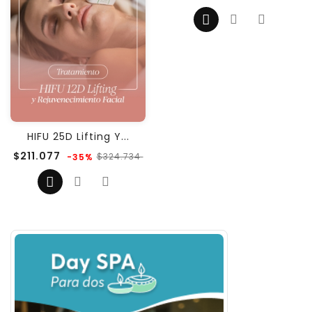
regular
HIFU 25D Lifting Y...
Precio
Precio
$211.077
$324.734
-35%
regular