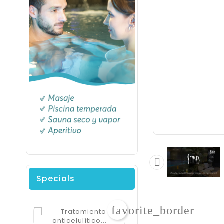

Specials
favorite_border
Tratamiento
$279.900
Precio
Anticelulítico
-$119.100