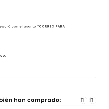
legará con el asunto
“CORREO PARA
reo.
mbién han comprado: