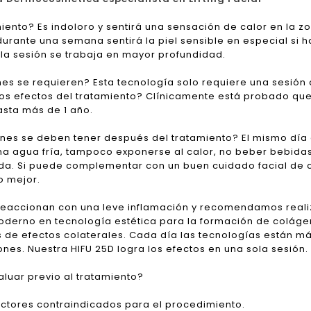
iento? Es indoloro y sentirá una sensación de calor en la zon
urante una semana sentirá la piel sensible en especial si 
 la sesión se trabaja en mayor profundidad.
es se requieren? Esta tecnología solo requiere una sesión 
os efectos del tratamiento? Clínicamente está probado que 
sta más de 1 año.
nes se deben tener después del tratamiento? El mismo día
na agua fría, tampoco exponerse al calor, no beber bebidas 
ada. Si puede complementar con un buen cuidado facial de 
 mejor.
reaccionan con una leve inflamación y recomendamos realizar
oderno en tecnología estética para la formación de colágen
 de efectos colaterales. Cada día las tecnologías están m
nes. Nuestra HIFU 25D logra los efectos en una sola sesión.
aluar previo al tratamiento?
factores contraindicados para el procedimiento.