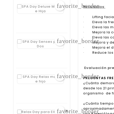
favorite_border
SPA
$128.480
Resultados:
Precio
Day
-20%
regular
Precio
Deluxe
$160.600
· Lifting facia
Mamá
· Eleva la fren
E Hija
· Eleva las mej
· Mejora la cal
· Eleva las co
favorite_border
SPA
$126.400
· Mejora y def
Precio
Day
-20%
· Mejora el dob
regular
Precio
Senses
$158.000
· Reduce los po
Para
Dos
Evaluación pre
favorite_border
SPA
$120.450
PREGUNTAS FR
Precio
Day
-25%
¿Cuánto demora 
regular
Precio
Relax
$160.600
desde los 21 pri
Mamá
organismo de fi
E Hijo
¿Cuánto tiempo 
aproximadamente
favorite_border
Relax
una
Kinesiólog