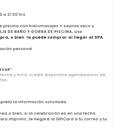
 a 21:00 hrs
e piscina con hidromasajes + saunas seco y
AJE DE BAÑO Y GORRA DE PISCINA, uso
pra, o bien la puede comprar al llegar al SPA.
cación personal
RVAR”
.
u fecha y hora, si está disponible agendaremos de
tas.
pleta la información solicitada
nea o bien, si la celebración es en una fecha
a imprimir, te llegará la GiftCard a tu correo y tu