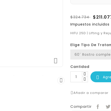
$211.0
$324.734
Impuestos incluidos
HIFU 25D | Lifting y Re
Elige Tipo De Trata

Cantidad
Agr


Añadir a comparar
Compartir