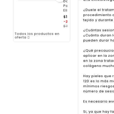
Day
Para
¿Duele el tratam
Ellas
procedimiento d
$119.250
tejido y durante
Precio
-25%
regular
Precio
$159.000
¿Cuántas sesion
Todos los productos en
¿Cuánto duran l
oferta

pueden durar ha
¿Qué precaucio
aplicar en la zo
en la zona trat
colágeno mucho
Hay pieles que 
12D es lo más m
mínimos riesgos
número de sesio
Es necesario ev
Si, ya que hay 