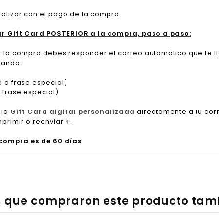
inalizar con el pago de la compra
ar Gift Card POSTERIOR a la compra, paso a paso:
s la compra debes responder el correo automático que te l
cando:
 o frase especial)
frase especial)
 la
Gift Card digital personalizada
directamente a tu cor
mprimir o reenviar
✨
.
 compra es de 60 días
es que compraron este producto ta