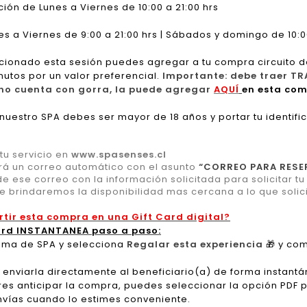
ión de Lunes a Viernes de 10:00 a 21:00 hrs
s a Viernes de 9:00 a 21:00 hrs | Sábados y domingo de 10:00
cionado esta sesión puedes agregar a tu compra circuito d
nutos por un valor preferencial.
Importante: debe traer TR
i no cuenta con gorra, la puede agregar
AQUÍ
en esta com
 nuestro SPA debes ser mayor de 18 años y portar tu identifi
u servicio en
www.spasenses.cl
rá un correo automático con el asunto
“CORREO PARA RESE
 ese correo con la información solicitada para solicitar t
te brindaremos la disponibilidad mas cercana a lo que solici
rtir esta compra en una Gift Card digital?
ard INSTANTANEA paso a paso:
grama de SPA y selecciona
Regalar esta experiencia
🎁
y com
 enviarla directamente al beneficiario(a) de forma instantá
res anticipar la compra, puedes seleccionar la opción PDF par
nvías cuando lo estimes conveniente.