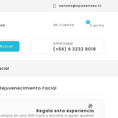
senses@spasenses.cl

0
Mi Cuenta
ros
Carrito
whatsapp:
Buscar
(+56) 9 3232 8018
acial
 Rejuvenecimiento Facial
🎁
Regala esta experiencia
ompra en una Gift Card y envíala a quien quieras