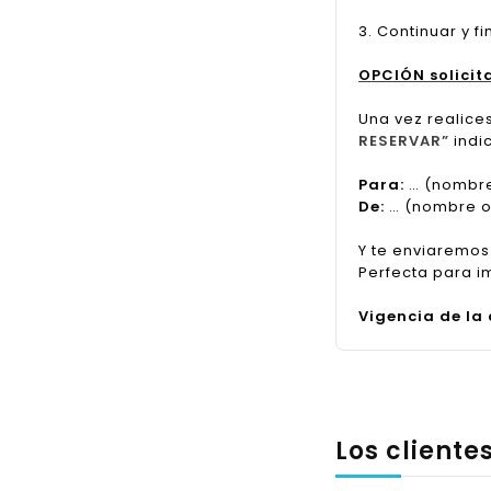
3. Continuar y f
OPCIÓN solicit
Una vez realice
RESERVAR”
indi
Para:
… (nombre
De:
… (nombre o 
Y te enviaremos
Perfecta para i
Vigencia de la
Los client