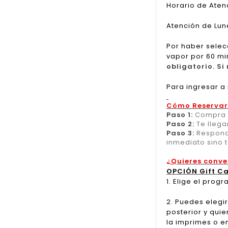
Horario de Atenc
Atención de Lune
Por haber selec
vapor por 60 mi
obligatorio. S
Para ingresar a
Cómo Reservar
Paso 1:
Compra t
Paso 2:
Te llega
Paso 3:
Responde
inmediato sino 
¿Quieres conve
OPCIÓN Gift C
1. Elige el pro
2. Puedes elegir
posterior y quie
la imprimes o e