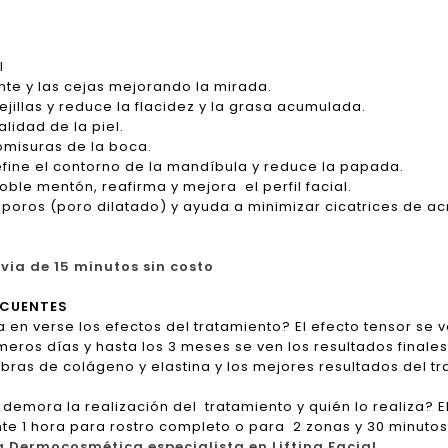
l
te y las cejas mejorando la mirada.
illas y reduce la flacidez y la grasa acumulada.
idad de la piel.
misuras de la boca.
ine el contorno de la mandíbula y reduce la papada.
le mentón, reafirma y mejora el perfil facial.
ros (poro dilatado) y ayuda a minimizar cicatrices de a
via de 15 minutos sin costo
ECUENTES
en verse los efectos del tratamiento? El efecto tensor se
meros días y hasta los 3 meses se ven los resultados finale
bras de colágeno y elastina y los mejores resultados del tr
demora la realización del tratamiento y quién lo realiza? 
 1 hora para rostro completo o para 2 zonas y 30 minutos p
a Dermocosmética especialista en Lifting Facial