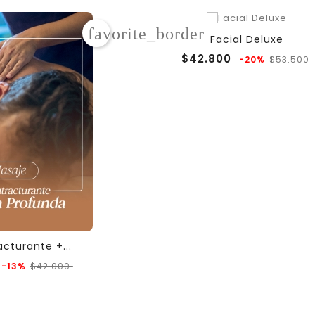
favorite_border
Facial Deluxe
Precio
$42.800
-20%
$53.500
regular
cturante +...
Precio
Precio
-13%
$42.000
regular