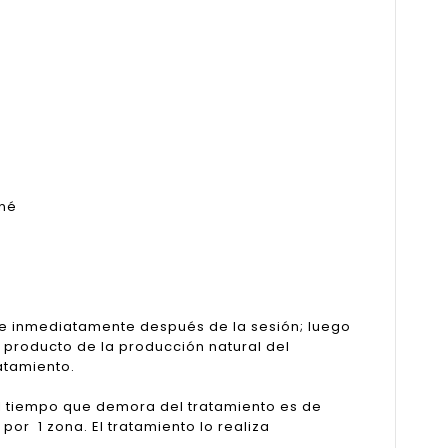
cné
 ve inmediatamente después de la sesión; luego
s producto de la producción natural del
atamiento.
El tiempo que demora del tratamiento es de
or 1 zona. El tratamiento lo realiza