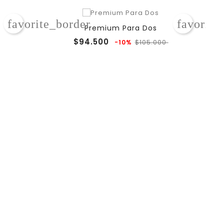
favorite_border
favorite
Premium Para Dos
Precio
Precio
Precio
$94.500
-10%
$105.000
regular