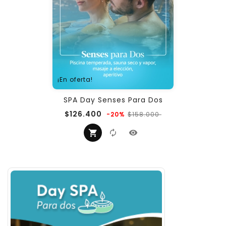
¡En oferta!
SPA Day Senses Para Dos
Precio
Precio
$126.400
$158.000
-20%
regular