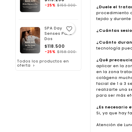
regular
Precio
$159.000
-25%
¿Duele el trat
procedimiento d
tejido y durante
SPA Day
favorite_border
¿Cuántas sesio
Senses Para
Dos
¿Cuánto duran 
Precio
$118.500
tecnología pued
regular
Precio
$158.000
-25%
¿Qué precaucio
Todos los productos en
oferta
aplicar en la zo

en la zona trat
colágeno mucho 
facial de 1 a 3
realizarte una 
para ser más ef
¿Es necesario 
Si, ya que hay 
Atención de Lune