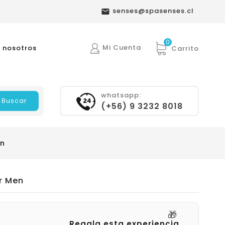
senses@spasenses.cl

0
Mi Cuenta
 nosotros
Carrito
whatsapp:
Buscar
(+56) 9 3232 8018
en
or Men
🎁
Regala esta experiencia