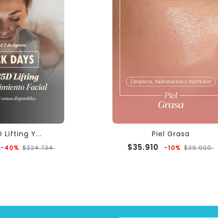
 Lifting Y...
Piel Grasa
Precio
Precio
Precio
P
$35.910
-40%
-10%
$324.734
$39.900
regular
regular