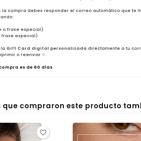
s la compra debes responder el correo automático que te l
cando:
 o frase especial)
frase especial)
 la
Gift Card digital personalizada
directamente a tu cor
mprimir o reenviar
✨
.
 compra es de 60 días
es que compraron este producto ta
favorite_border