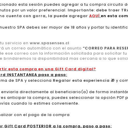
cionado esta sesión puedes agregar a tu compra circuito d
nutos por un valor preferencial.
Importante: debe traer TR
i no cuenta con gorra, la puede agregar
AQUÍ
en esta com
 nuestro SPA debes ser mayor de 18 años y portar tu identifi
u servicio en
www.spasenses.cl
rá un correo automático con el asunto
“CORREO PARA RESE
 ese correo con la información solicitada para solicitar t
te brindaremos la disponibilidad mas cercana a lo que solici
rtir esta compra en una Gift Card digital?
ard INSTANTANEA paso a paso:
grama de SPA y selecciona
Regalar esta experiencia
🎁
y com
 enviarla directamente al beneficiario(a) de forma instantá
res anticipar la compra, puedes seleccionar la opción PDF par
nvías cuando lo estimes conveniente.
inalizar con el pago de la compra
ar Gift Card POSTERIOR a la compra, paso a paso: