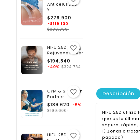
Anticelulítico
Y...
Precio
$279.900
regular
-$119.100
Precio
$399.000
HIFU 25D Lifting Y
favorite_border
Rejuvenecimiento...
Precio
$194.840
regular
Precio
$324.734
-40%
GYM & SPA Plan
favorite_border
Descripción
Partner
Precio
$189.620
-5%
Precio
regular
$199.600
HIFU 25D utiliz
que es la última
seguro, rápido,
1) Zonas a trata
HIFU 25D Facial
favorite_border
papada)