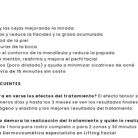
e y las cejas mejorando la mirada.
llas y reduce la flacidez y la grasa acumulada.
ad de la piel.
suras de la boca.
ne el contorno de la mandíbula y reduce la papada.
e mentón, reafirma y mejora el perfil facial.
ros (poro dilatado) y ayuda a minimizar cicatrices de acné
via de 15 minutos sin costo
ECUENTES
 en verse los efectos del tratamiento?
El efecto tensor 
imeros días y hasta los 3 meses se ven los resultados final
ágeno y elastina y los mejores resultados del tratamiento.
 demora la realización del tratamiento y quién lo reali
 1 hora para rostro completo o para 2 zonas y 30 minutos po
a Dermocosmética especialista en Lifting Facial