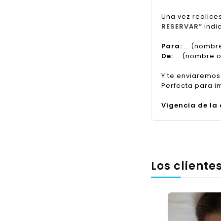
Una vez realice
RESERVAR”
indi
Para:
… (nombre
De:
… (nombre o 
Y te enviaremos
Perfecta para i
Vigencia de la
Los client