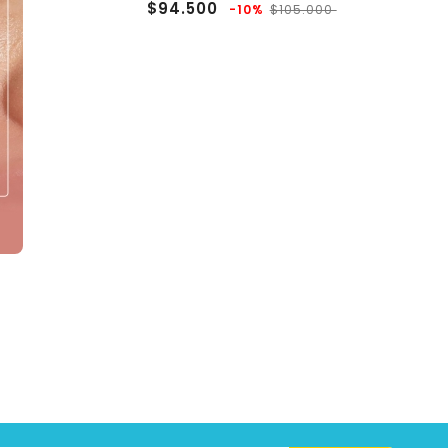
Precio
Precio
$94.500
-10%
$105.000
regular
recio