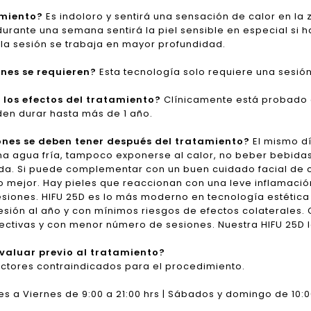
amiento?
Es indoloro y sentirá una sensación de calor en la z
urante una semana sentirá la piel sensible en especial si 
 la sesión se trabaja en mayor profundidad.
nes se requieren?
Esta tecnología solo requiere una sesión
los efectos del tratamiento?
Clínicamente está probado q
en durar hasta más de 1 año.
nes se deben tener después del tratamiento?
El mismo d
na agua fría, tampoco exponerse al calor, no beber bebidas 
ada. Si puede complementar con un buen cuidado facial de 
mejor. Hay pieles que reaccionan con una leve inflamació
 sesiones. HIFU 25D es lo más moderno en tecnología estéti
sesión al año y con mínimos riesgos de efectos colaterales
ectivas y con menor número de sesiones. Nuestra HIFU 25D l
evaluar previo al tratamiento?
factores contraindicados para el procedimiento.
s a Viernes de 9:00 a 21:00 hrs | Sábados y domingo de 10:00