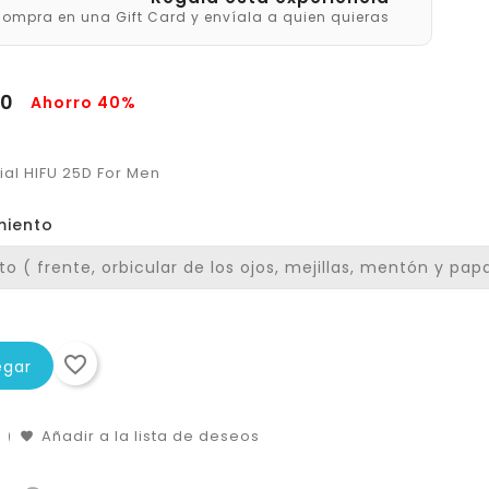
ompra en una Gift Card y envíala a quien quieras
00
Ahorro 40%
al HIFU 25D For Men
miento
favorite_border
egar
Añadir a la lista de deseos