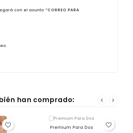
legará con el asunto
“CORREO PARA
reo.
mbién han comprado:
favorite_border
favorite_border
Premium Para Dos