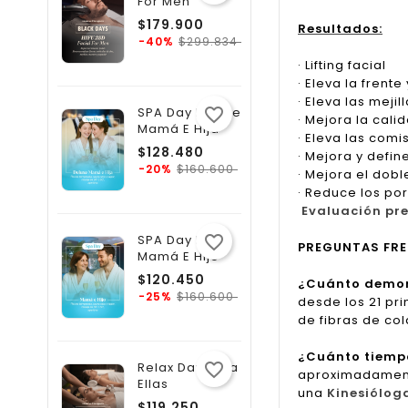
For Men
Precio
$179.900
Resultados:
regular
Precio
$299.834
-40%
· Lifting facial
· Eleva la frent
· Eleva las meji
SPA Day Deluxe
favorite_border
· Mejora la calid
Mamá E Hija
· Eleva las comi
Precio
$128.480
· Mejora y defi
regular
Precio
$160.600
-20%
· Mejora el dobl
· Reduce los po
Evaluación pre
SPA Day Relax
favorite_border
PREGUNTAS FR
Mamá E Hijo
Precio
$120.450
¿Cuánto demora
regular
Precio
$160.600
-25%
desde los 21 pr
de fibras de col
¿Cuánto tiempo
Relax Day Para
favorite_border
aproximadamente
Ellas
una
Kinesiólog
Precio
$119.250