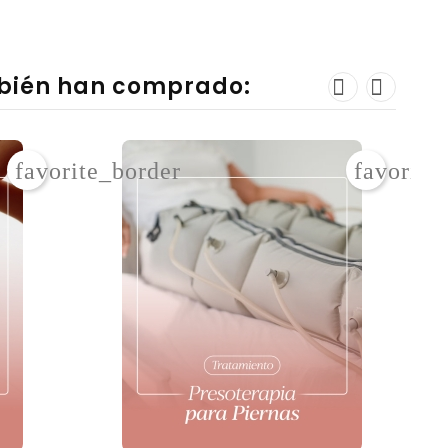
mbién han comprado:
favorite_border
favorite