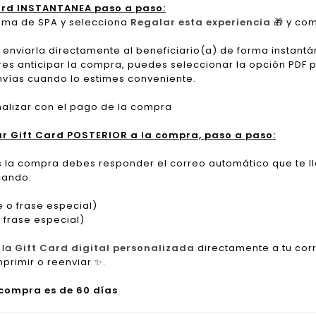
ard INSTANTANEA paso a paso:
grama de SPA y selecciona
Regalar esta experiencia
🎁
y com
 enviarla directamente al beneficiario(a) de forma instantá
res anticipar la compra, puedes seleccionar la opción PDF par
nvías cuando lo estimes conveniente.
inalizar con el pago de la compra
ar Gift Card POSTERIOR a la compra, paso a paso:
s la compra debes responder el correo automático que te l
cando:
 o frase especial)
frase especial)
 la
Gift Card digital personalizada
directamente a tu cor
mprimir o reenviar
✨
.
 compra es de 60 días