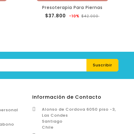
Presoterapia Para Piernas
Precio
Precio
$37.800
-10%
$42.000
regular
Información de Contacto

Alonso de Cordova 6050 piso -3,
personal
Las Condes
Santiago
 abono
Chile