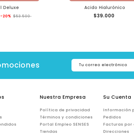
al Deluxe
Acido Hialurónico
Precio
Precio
Precio
$39.000
-20%
$53.500
regular
romociones
os
Nuestra Empresa
Su Cuenta
Política de privacidad
Información 
s
Términos y condiciones
Pedidos
endidos
Portal Empleo SENSES
Facturas por
Tiendas
Direcciones