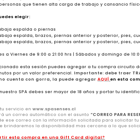
personas que tienen alta carga de trabajo y cansancio físic
uedes elegir:
abaja espalda o piernas
abaja espalda, brazos, piernas anterior y posterior, pies, cu
abaja espalda, brazos, piernas anterior y posterior, pies, c
s a Viernes de 9:00 a 21:00 hrs | Sábados y domingo de 10:00
cionado esta sesión puedes agregar a tu compra circuito d
nutos por un valor preferencial.
Importante: debe traer TR
i no cuenta con gorra, la puede agregar
AQUÍ
en esta com
 nuestro SPA debes ser mayor de 18 años y portar tu identifi
u servicio en
www.spasenses.cl
rá un correo automático con el asunto
“CORREO PARA RESE
 ese correo con la información solicitada para solicitar t
te brindaremos la disponibilidad mas cercana a lo que solici
rtir esta compra en una Gift Card digital?