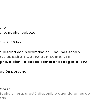
o.
ello
uello, pecho, cabeza
 a 21:00 hrs
e piscina con hidromasajes + saunas seco y
AJE DE BAÑO Y GORRA DE PISCINA, uso
pra, o bien la puede comprar al llegar al SPA.
cación personal
RVAR”
.
u fecha y hora, si está disponible agendaremos de
tas.