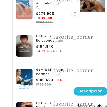
Anticelulítico
Y...
Precio
$279.900

regular
-$119.100
Precio
$399.000
favorite_border
HIFU 25D Lifting Y
Rejuvenecimiento...
Precio
$194.840
regular
Precio
$324.734
-40%
favorite_border
GYM & SPA Plan
Partner
Precio
$189.620
-5%
Precio
regular
$199.600
Descripción
favorite_border
HIFU 25D Facial
Masaje relajante