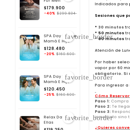
For Men
Indicados para 
Precio
$179.900
regular
Precio
$299.834
-40%
Sesiones que p
*
30 minutos
tr
* 50 minutos
tr
favorite_border
SPA Day Deluxe
* 80 minutos
tr
Mamá E Hija
Precio
$128.480
Atención de Lune
regular
Precio
$160.600
-20%
Por haber selec
vapor por 60 mi
obligatorio. S
favorite_border
SPA Day Relax
Mamá E Hijo
Para ingresar a
Precio
$120.450
regular
Precio
$160.600
-25%
Cómo Reservar
Paso 1:
Compra t
Paso 2:
Te llega
Paso 3:
Responde
inmediato sino 
favorite_border
Relax Day Para
Ellas
¿Quieres conve
Precio
$119.250