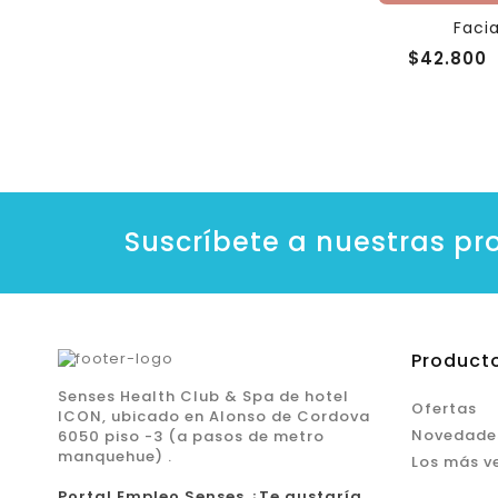
Faci
$42.800
Suscríbete a nuestras p
Product
Senses Health Club & Spa de hotel
Ofertas
ICON, ubicado en Alonso de Cordova
Novedade
6050 piso -3 (a pasos de metro
manquehue) .
Los más v
Portal Empleo Senses ¿Te gustaría