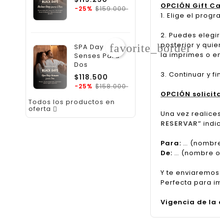
OPCIÓN Gift C
regular
Precio
$159.000
-25%
1. Elige el pro
2. Puedes elegir
posterior y quie
favorite_border
SPA Day
la imprimes o e
Senses Para
Dos
3. Continuar y f
Precio
$118.500
regular
Precio
$158.000
-25%
OPCIÓN solicit
Todos los productos en
oferta

Una vez realice
RESERVAR”
indi
Para:
… (nombre
De:
… (nombre o 
Y te enviaremos
Perfecta para i
Vigencia de la