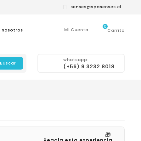
senses@spasenses.cl

0
Mi Cuenta
 nosotros
Carrito
whatsapp:
Buscar
(+56) 9 3232 8018
🎁
Regala esta experiencia