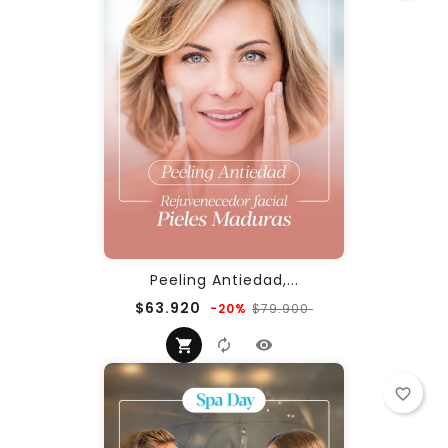
Peeling Antiedad,...
Precio
Precio
$63.920
$79.900
-20%
regular
favorite_border