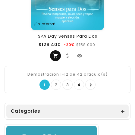
¡En oferta!
SPA Day Senses Para Dos
Precio
Precio
$126.400
$158.000
-20%
regular
Demostración 1-12 de 42 articulo(s)

1
2
3
4
Categories
