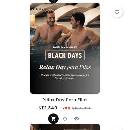
Nuevo
favorite_border
Relax Day Para Ellos
Precio
Precio
$111.840
$139.800
-20%
regular
Nuevo