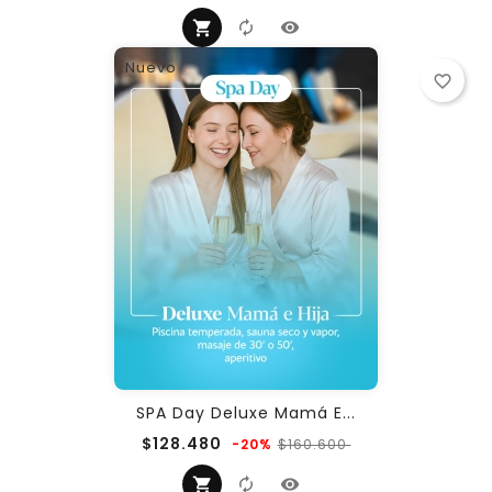
regular
Nuevo
favorite_border
SPA Day Deluxe Mamá E...
Precio
Precio
$128.480
$160.600
-20%
regular