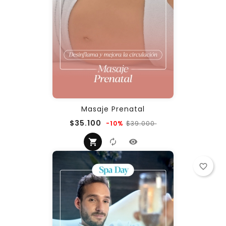
Masaje Prenatal
Precio
Precio
$35.100
$39.000
-10%
regular
favorite_border