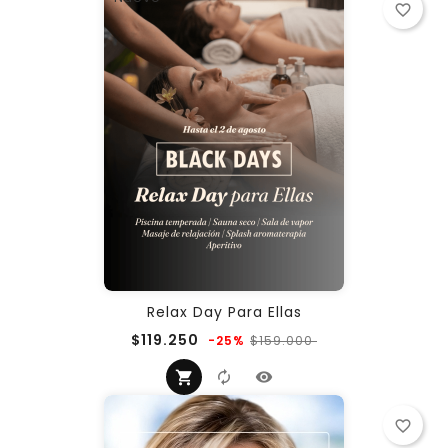
favorite_border
Relax Day Para Ellas
Precio
Precio
$119.250
$159.000
-25%
regular
favorite_border