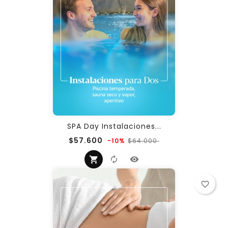
SPA Day Instalaciones...
Precio
Precio
$57.600
$64.000
-10%
regular
favorite_border