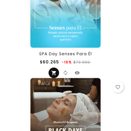
SPA Day Senses Para Él
Precio
Precio
$60.265
$70.900
-15%
regular
favorite_border