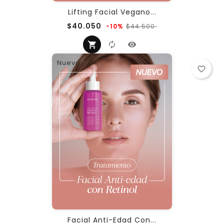
Lifting Facial Vegano...
Precio
Precio
$40.050
$44.500
-10%
regular
Nuevo
favorite_border
Facial Anti-Edad Con...