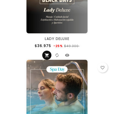
LADY DELUXE
Precio
Precio
$36.975
$49.300
-25%
regular
favorite_border