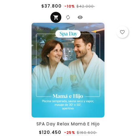
Precio
Precio
$37.800
$42.000
-10%
regular
Nuevo
favorite_border
SPA Day Relax Mamá E Hijo
Precio
Precio
$120.450
$160.600
-25%